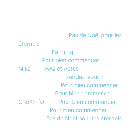
Commentaires récents sur le site
Pas de Noël pour les
Tasso Samssou
dans
éternels
Farming
Romaric
dans
Pour bien commencer
Guy
dans
Mika
FAQ et Actus
dans
Rendez-vous !
LE PIRONNEC
dans
Pour bien commencer
Hulda Magh
dans
Pour bien commencer
Gbaguida
dans
ChoKInfO
Pour bien commencer
dans
Pour bien commencer
Yolaine
dans
Pas de Noël pour les éternels
Chrys
dans