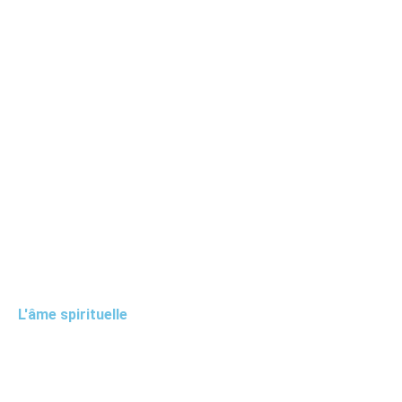
L'âme spirituelle
Le "début du commencement"...