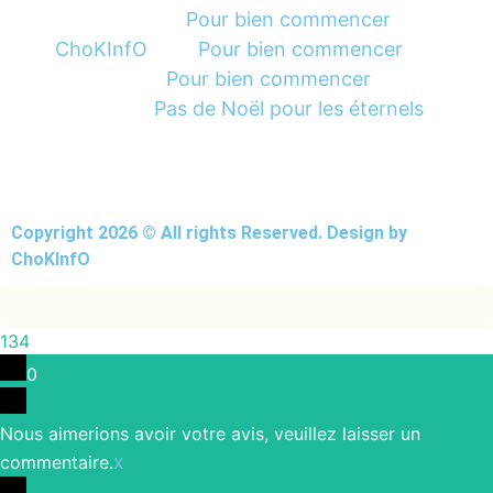
Pour bien commencer
Gbaguida
dans
ChoKInfO
Pour bien commencer
dans
Pour bien commencer
Yolaine
dans
Pas de Noël pour les éternels
Chrys
dans
Copyright 2026 © All rights Reserved. Design by
ChoKInfO
134
0
Nous aimerions avoir votre avis, veuillez laisser un
x
commentaire.