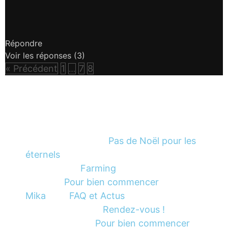
Répondre
Voir les réponses
(3)
« Précédent
1
7
8
…
Commentaires récents sur le site
Pas de Noël pour les
Tasso Samssou
dans
éternels
Farming
Romaric
dans
Pour bien commencer
Guy
dans
Mika
FAQ et Actus
dans
Rendez-vous !
LE PIRONNEC
dans
Pour bien commencer
Hulda Magh
dans