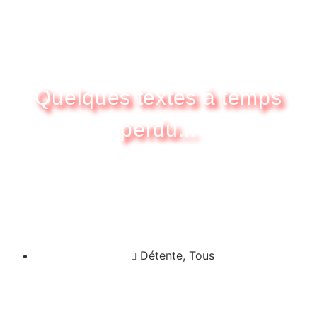
Quelques textes à temps
perdu...
pour
Détente
,
Tous